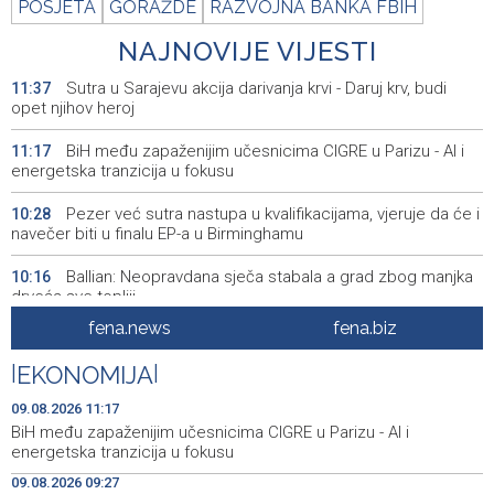
POSJETA
GORAŽDE
RAZVOJNA BANKA FBIH
NAJNOVIJE VIJESTI
Sutra u Sarajevu akcija darivanja krvi - Daruj krv, budi
11:37
opet njihov heroj
BiH među zapaženijim učesnicima CIGRE u Parizu - AI i
11:17
energetska tranzicija u fokusu
Pezer već sutra nastupa u kvalifikacijama, vjeruje da će i
10:28
navečer biti u finalu EP-a u Birminghamu
Ballian: Neopravdana sječa stabala a grad zbog manjka
10:16
drveća sve topliji
fena.news
fena.biz
FBiH nema objedinjene podatke o povučenom i
10:09
uništenom mesu, prekršaji utvrđeni u 40 kontrola
|
EKONOMIJA
|
Marija Šerifović pred više hiljada posjetitelja na Piroti
10:03
09.08.2026 11:17
zatvorila 'Dane dijaspore 2026' u Travniku
BiH među zapaženijim učesnicima CIGRE u Parizu - AI i
energetska tranzicija u fokusu
Kušljugić: Sprječavanje dehidracije i pregrijavanja ključni
09:28
09.08.2026 09:27
za očuvanje zdravlja srca tokom vrućina