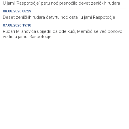
U jami 'Raspotočje' petu noć prenoćilo devet zeničkih rudara
U jami 'Raspotočje' petu noć prenoćilo devet zeničkih
09:27
08.08.2026 08:29
rudara
Deset zeničkih rudara četvrtu noć ostali u jami Raspotočje
Gosti iz regiona okupirali Jahorinu, mnogi zbog popusta
09:20
07.08.2026 19:10
umjesto mora izabrali planinu
Rudari Milanovića ubijedili da ode kući, Memčić se već ponovo
vratio u jamu 'Raspotočje'
Požar kod Konjica lokaliziran, vatrogasci i dalje na
09:17
terenu