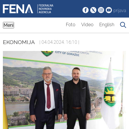
prijava
Foto
Video
English
Meni
EKONOMIJA
| 04.04.2024. 16:10 |