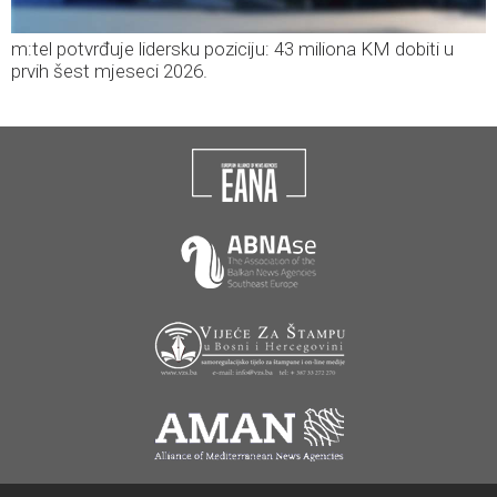
m:tel potvrđuje lidersku poziciju: 43 miliona KM dobiti u
prvih šest mjeseci 2026.