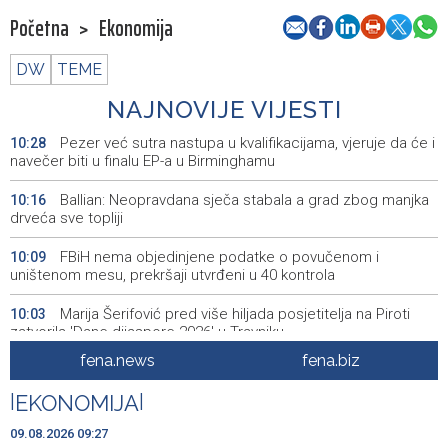
Početna
>
Ekonomija
DW
TEME
NAJNOVIJE VIJESTI
Pezer već sutra nastupa u kvalifikacijama, vjeruje da će i
10:28
navečer biti u finalu EP-a u Birminghamu
Ballian: Neopravdana sječa stabala a grad zbog manjka
10:16
drveća sve topliji
FBiH nema objedinjene podatke o povučenom i
10:09
uništenom mesu, prekršaji utvrđeni u 40 kontrola
Marija Šerifović pred više hiljada posjetitelja na Piroti
10:03
zatvorila 'Dane dijaspore 2026' u Travniku
fena.news
fena.biz
Kušljugić: Sprječavanje dehidracije i pregrijavanja ključni
09:28
za očuvanje zdravlja srca tokom vrućina
|
EKONOMIJA
|
U jami 'Raspotočje' petu noć prenoćilo devet zeničkih
09:27
09.08.2026 09:27
rudara