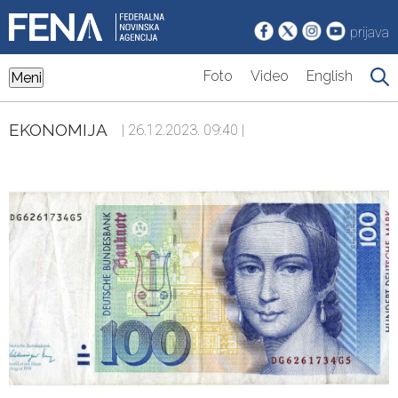
prijava
Foto
Video
English
Meni
EKONOMIJA
| 26.12.2023. 09:40 |