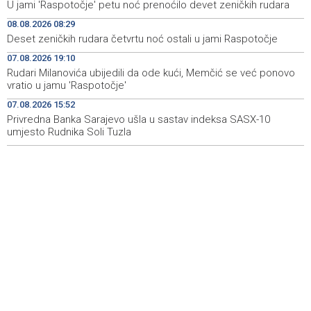
U jami 'Raspotočje' petu noć prenoćilo devet zeničkih rudara
08.08.2026 08:29
Gosti iz regiona okupirali Jahorinu, mnogi zbog popusta
09:20
umjesto mora izabrali planinu
Deset zeničkih rudara četvrtu noć ostali u jami Raspotočje
07.08.2026 19:10
Požar kod Konjica lokaliziran, vatrogasci i dalje na
09:17
Rudari Milanovića ubijedili da ode kući, Memčić se već ponovo
terenu
vratio u jamu 'Raspotočje'
U Stupama održan prvi „Gastro Livno“: Više od 20 jela
09:09
07.08.2026 15:52
predstavilo raznolikost livanjske gastronomije
Privredna Banka Sarajevo ušla u sastav indeksa SASX-10
umjesto Rudnika Soli Tuzla
Pretežno sunčano jutro u BiH, u Mostaru 29 stepeni
09:05