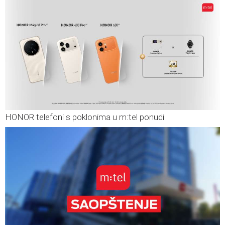
HONOR telefoni s poklonima u m:tel ponudi