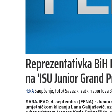
Reprezentativka BiH 
na 'ISU Junior Grand P
FENA
Saopćenje, Foto/ Savez klizačkih sportova B
SARAJEVO, 4. septembra (FENA) - Juniors
umjetničkom klizanju Lana Galijašević, u