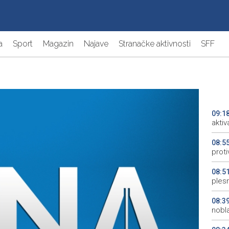
a
Sport
Magazin
Najave
Stranačke aktivnosti
SFF
09:1
aktiv
08:5
proti
08:5
plesn
08:3
nobl