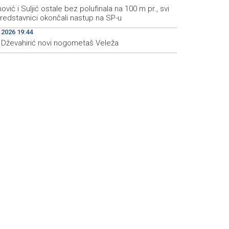
nović i Suljić ostale bez polufinala na 100 m pr., svi
redstavnici okončali nastup na SP-u
.2026 19:44
s Dževahirić novi nogometaš Veleža