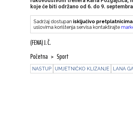
rukovodstvom trenera Karla Požgajčića, na
koje će biti održano od 6. do 9. septembra
Sadržaj dostupan
isključivo pretplatnicima
uslovima korištenja servisa kontaktirajte
mark
(FENA) J. Č.
Početna
>
Sport
NASTUP
UMJETNIČKO KLIZANJE
LANA GA