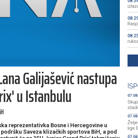
08:3
izlaz
08:2
Rasp
08:2
ruks
08:2
08:2
Lana Galijašević nastupa
pjes
08:0
|
SP
rix' u Istanbulu
od po
07.08
Skup
stad
iH
07.08
Želj
ka reprezentativka Bosne i Hercegovine u
lige 
z podršku Saveza klizačkih sportova BiH, a pod
07.08