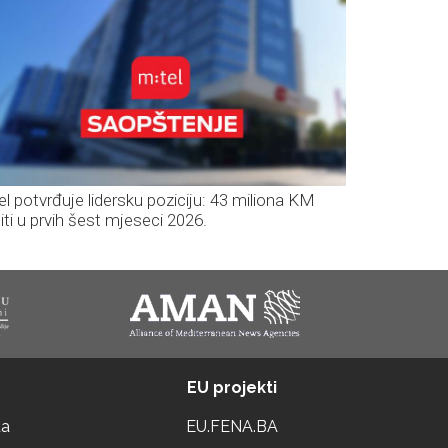
el potvrđuje lidersku poziciju: 43 miliona KM
iti u prvih šest mjeseci 2026.
EU projekti
ta
EU.FENA.BA