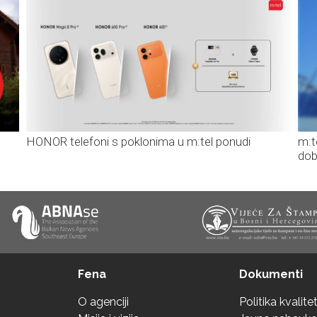
HONOR telefoni s poklonima u m:tel ponudi
m:t
dob
Fena
Dokumenti
O agenciji
Politika kvalite