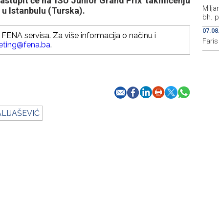
stupit će na 'ISU Junior Grand Prix' takmičenju
Milja
 u Istanbulu (Turska).
bh. p
07.08
FENA servisa. Za više informacija o načinu i
Fari
eting@fena.ba
.
LIJAŠEVIĆ