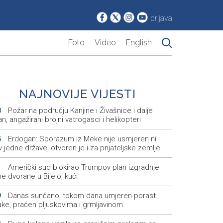
prijava
Foto
Video
English
NAJNOVIJE VIJESTI
Požar na području Kanjine i Živašnice i dalje
8
an, angažirani brojni vatrogasci i helikopteri
Erdogan: Sporazum iz Meke nije usmjeren ni
5
v jedne države, otvoren je i za prijateljske zemlje
Američki sud blokirao Trumpov plan izgradnje
1
e dvorane u Bijeloj kući
Danas sunčano, tokom dana umjeren porast
9
ake, praćen pljuskovima i grmljavinom