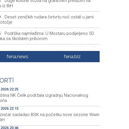
Duge kolone vozila na graničnim prelazim na
4
u iz BiH
Deset zeničkih rudara četvrtu noć ostali u jami
9
otočje
Podrška najmlađima: U Mostaru podijeljeno 50
5
aka sa školskim priborom
Najave događaja za 8. 8. 2026. godine (subota)
5
fena.news
fena.biz
Etnofest Didak čuva hercegovačku tradiciju kroz
0
mu, običaje i gastronomiju
Civilna zaštita Posušje upozorava na opasnost
9
ORT
|
žara na Blidinju
.2026 22:25
ština NK Čelik podržala izgradnju Nacionalnog
iona
.2026 22:13
ezničar savladao BSK na početku nove sezone Wwin
BiH
.2026 20:46