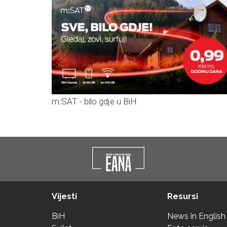
m:SAT - bilo gdje u BiH
Vijesti
Resursi
BiH
News in English