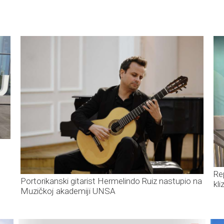
Re
Portorikanski gitarist Hermelindo Ruiz nastupio na
kl
Muzičkoj akademiji UNSA