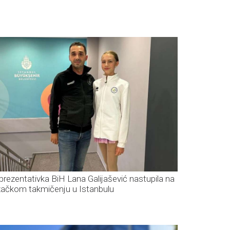
prezentativka BiH Lana Galijašević nastupila na
izačkom takmičenju u Istanbulu