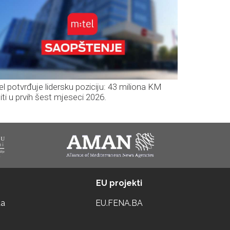
el potvrđuje lidersku poziciju: 43 miliona KM
iti u prvih šest mjeseci 2026.
EU projekti
ta
EU.FENA.BA