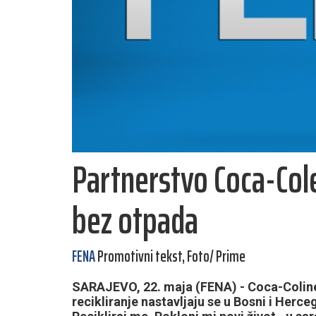
Partnerstvo Coca-Cole
bez otpada
FENA
Promotivni tekst, Foto/ Prime
SARAJEVO, 22. maja (FENA) - Coca-Coline
recikliranje nastavljaju se u Bosni i Herc