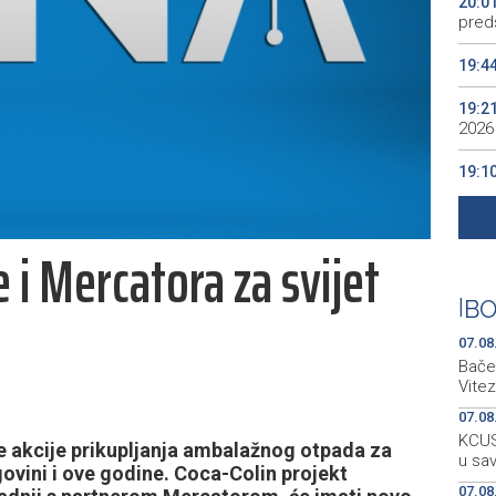
20:0
preds
19:4
19:2
2026
19:1
se v
19:0
 i Mercatora za svijet
Kino
19:0
|
BO
07.08
Bačen
Vitez
07.08
KCUS:
 akcije prikupljanja ambalažnog otpada za
u sa
egovini i ove godine. Coca-Colin projekt
07.08