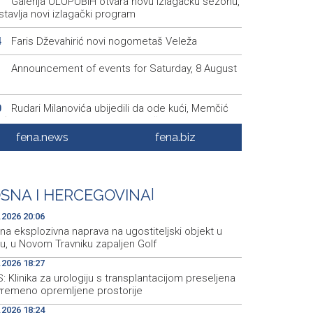
Galerija ULUPUBiH otvara novu izlagačku sezonu,
1
tavlja novi izlagački program
Faris Dževahirić novi nogometaš Veleža
4
Announcement of events for Saturday, 8 August
1
Rudari Milanovića ubijedili da ode kući, Memčić
0
eć ponovo vratio u jamu 'Raspotočje'
fena.news
fena.biz
Sarajevo Film Festival presents Kinoscope and
3
scope Surreal programs
Najave događaja za 8. 8. 2026. godine (subota)
0
SNA I HERCEGOVINA
|
.2026 20:06
a eksplozivna naprava na ugostiteljski objekt u
u, u Novom Travniku zapaljen Golf
.2026 18:27
 Klinika za urologiju s transplantacijom preseljena
vremeno opremljene prostorije
.2026 18:24