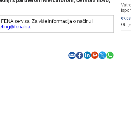
aradnji s partnerom Mercatorom, će imati novo,
Vatro
ispo
07.08
FENA servisa. Za više informacija o načinu i
Obilj
eting@fena.ba
.