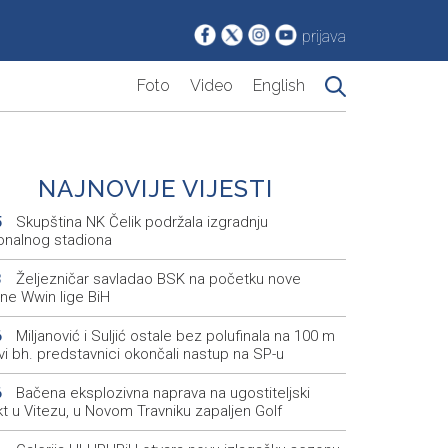
prijava
Foto
Video
English
NAJNOVIJE VIJESTI
Skupština NK Čelik podržala izgradnju
5
onalnog stadiona
Željezničar savladao BSK na početku nove
3
ne Wwin lige BiH
Miljanović i Suljić ostale bez polufinala na 100 m
6
svi bh. predstavnici okončali nastup na SP-u
Bačena eksplozivna naprava na ugostiteljski
6
t u Vitezu, u Novom Travniku zapaljen Golf