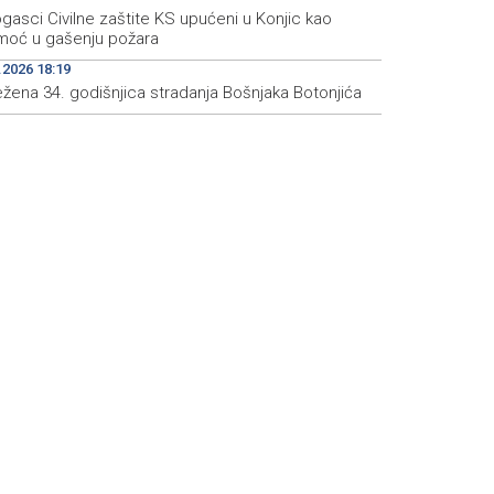
gasci Civilne zaštite KS upućeni u Konjic kao
moć u gašenju požara
.2026 18:19
ežena 34. godišnjica stradanja Bošnjaka Botonjića