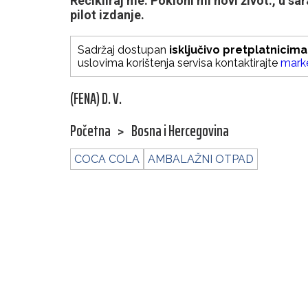
Recikliraj me. Pokloni mi novi život., u s
pilot izdanje.
Sadržaj dostupan
isključivo pretplatnicima
uslovima korištenja servisa kontaktirajte
mark
(FENA) D. V.
Početna
>
Bosna i Hercegovina
COCA COLA
AMBALAŽNI OTPAD