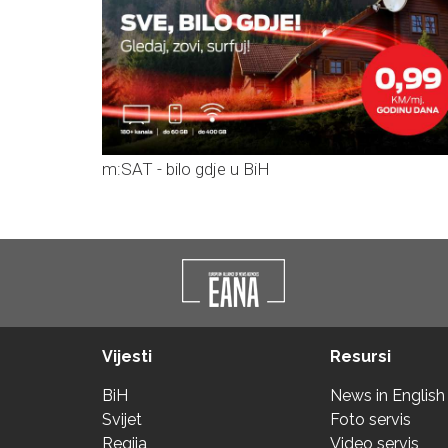
m:SAT - bilo gdje u BiH
Vijesti
Resursi
BiH
News in English
Svijet
Foto servis
Regija
Video servis