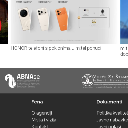
HONOR telefoni s poklonima u m:tel ponudi
m:t
dob
Fena
Dokumenti
O agenciji
Politika kvalite
Misija i vizija
Javne nabavke
Kontakt
Javni oglasi