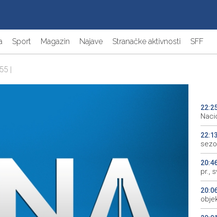
a
Sport
Magazin
Najave
Stranačke aktivnosti
SFF
55 |
22:2
Naci
22:1
sezo
20:4
pr., 
20:0
objek