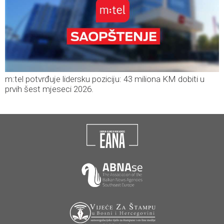
m:tel potvrđuje lidersku poziciju: 43 miliona KM dobiti u
prvih šest mjeseci 2026.