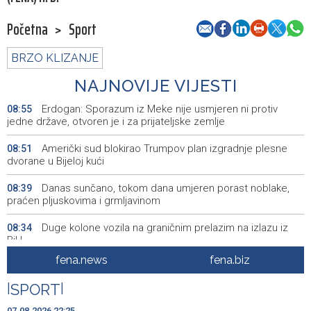
Početna
>
Sport
BRZO KLIZANJE
NAJNOVIJE VIJESTI
Erdogan: Sporazum iz Meke nije usmjeren ni protiv
08:55
jedne države, otvoren je i za prijateljske zemlje
Američki sud blokirao Trumpov plan izgradnje plesne
08:51
dvorane u Bijeloj kući
Danas sunčano, tokom dana umjeren porast noblake,
08:39
praćen pljuskovima i grmljavinom
Duge kolone vozila na graničnim prelazim na izlazu iz
08:34
BiH
fena.news
fena.biz
Deset zeničkih rudara četvrtu noć ostali u jami
08:29
Raspotočje
|
SPORT
|
Podrška najmlađima: U Mostaru podijeljeno 50 ruksaka
08:25
07.08.2026 22:25