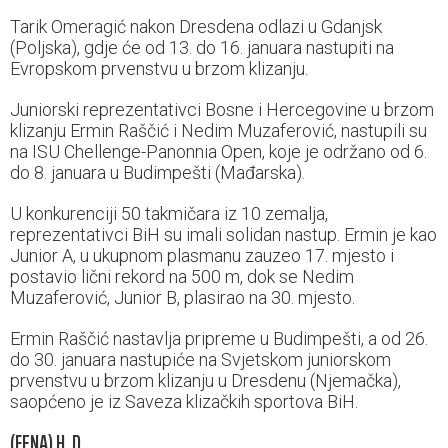
Tarik Omeragić nakon Dresdena odlazi u Gdanjsk
(Poljska), gdje će od 13. do 16. januara nastupiti na
Evropskom prvenstvu u brzom klizanju.
Juniorski reprezentativci Bosne i Hercegovine u brzom
klizanju Ermin Raščić i Nedim Muzaferović, nastupili su
na ISU Chellenge-Panonnia Open, koje je održano od 6.
do 8. januara u Budimpešti (Mađarska).
U konkurenciji 50 takmičara iz 10 zemalja,
reprezentativci BiH su imali solidan nastup. Ermin je kao
Junior A, u ukupnom plasmanu zauzeo 17. mjesto i
postavio lični rekord na 500 m, dok se Nedim
Muzaferović, Junior B, plasirao na 30. mjesto.
Ermin Raščić nastavlja pripreme u Budimpešti, a od 26.
do 30. januara nastupiće na Svjetskom juniorskom
prvenstvu u brzom klizanju u Dresdenu (Njemačka),
saopćeno je iz Saveza klizačkih sportova BiH.
(FENA) H. D.