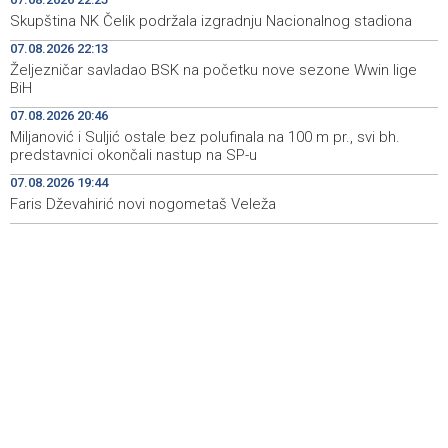
sa školskim priborom
Skupština NK Čelik podržala izgradnju Nacionalnog stadiona
07.08.2026 22:13
Najave događaja za 8. 8. 2026. godine (subota)
08:25
Željezničar savladao BSK na početku nove sezone Wwin lige
BiH
Etnofest Didak čuva hercegovačku tradiciju kroz
08:20
pjesmu, običaje i gastronomiju
07.08.2026 20:46
Miljanović i Suljić ostale bez polufinala na 100 m pr., svi bh.
Civilna zaštita Posušje upozorava na opasnost od
08:09
predstavnici okončali nastup na SP-u
požara na Blidinju
07.08.2026 19:44
Faris Dževahirić novi nogometaš Veleža
Skupština NK Čelik podržala izgradnju Nacionalnog
22:25
stadiona