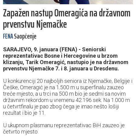
Zapažen nastup Omeragića na državnom
prvenstvu Njemačke
FENA
Saopćenje
SARAJEVO, 9. januara (FENA) - Seniorski
reprezentativac Bosne i Hercegovine u brzom
klizanju, Tarik Omeragić, nastupio je na državnom
prvenstvu Njemačke 7. i 8. januara u Dresdenu.
U konkurenciji 20 najboljih seniora iz Njemačke, Belgije i
Češke, Omeragić je na 1.500 m u superfinalu zauzeo
treće mjesto, a u trci na 500 m bio je sedmi sa novim
državnim rekordom u vremenu 42.196 sek. Na 1.000 m
u četvrtfinalu je pao zbog čega je imao nešto lošiji
rezultat i bio je 11.
U ukupnom plasmanu reprezentativac BiH zauzeo je
četvrto mjesto.