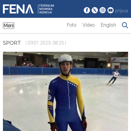
prijava
Foto
Video
English
Meni
SPORT
| 09.01.2023. 08:25 |