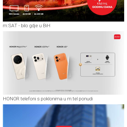
m:SAT - bilo gdje u BiH
HONOR telefoni s poklonima u m:tel ponudi