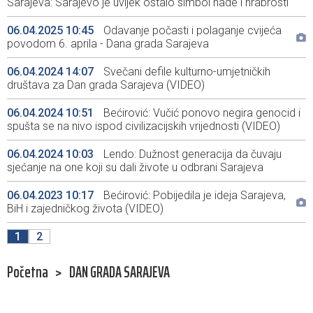
Sarajeva: Sarajevo je uvijek ostalo simbol nade i hrabrosti
06.04.2025 10:45
Odavanje počasti i polaganje cvijeća
povodom 6. aprila - Dana grada Sarajeva
06.04.2024 14:07
Svečani defile kulturno-umjetničkih
društava za Dan grada Sarajeva (VIDEO)
06.04.2024 10:51
Bećirović: Vučić ponovo negira genocid i
spušta se na nivo ispod civilizacijskih vrijednosti (VIDEO)
06.04.2024 10:03
Lendo: Dužnost generacija da čuvaju
sjećanje na one koji su dali živote u odbrani Sarajeva
06.04.2023 10:17
Bećirović: Pobijedila je ideja Sarajeva,
BiH i zajedničkog života (VIDEO)
1
2
Početna
>
DAN GRADA SARAJEVA