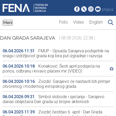
prijava
Foto
Video
English
Meni
DAN GRADA SARAJEVA
| 08.08.2026. 22:38 |
06.04.2026 11:51
FMUP - Opsada Sarajeva podsjetnik na
snagu i izdržljivost grada koji bira put izgradnje i razvoja
06.04.2026 10:18
Konaković: Šesti april podsjeća na
ponos, odbranu i krvavo plaćeni mir (VIDEO)
06.04.2026 10:16
Zvizdić: Sarajevo će nastaviti biti primjer
otvorenog i modernog evropskog grada
06.04.2026 09:31
Simbol slobode i sjećanja - Sarajevo
danas obilježava Dan grada uz brojne aktivnosti
06.04.2025 11:39
Zvizdić čestitao 6. april - Dan Grada