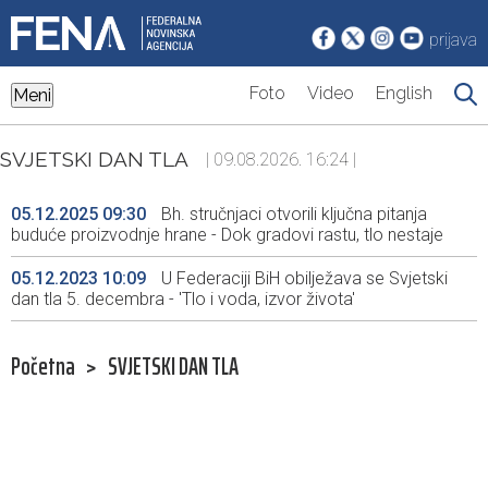
prijava
Foto
Video
English
Meni
SVJETSKI DAN TLA
| 09.08.2026. 16:24 |
05.12.2025 09:30
Bh. stručnjaci otvorili ključna pitanja
buduće proizvodnje hrane - Dok gradovi rastu, tlo nestaje
05.12.2023 10:09
U Federaciji BiH obilježava se Svjetski
dan tla 5. decembra - 'Tlo i voda, izvor života'
Početna
>
SVJETSKI DAN TLA