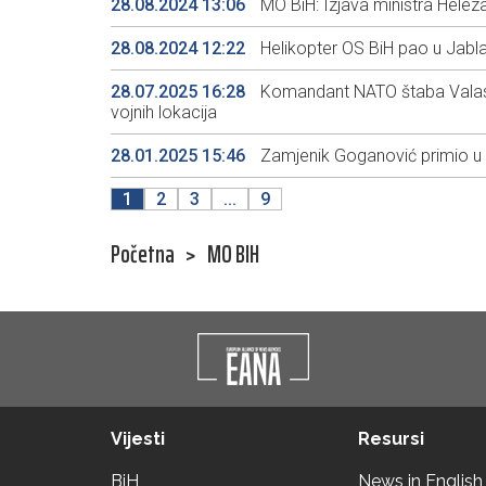
28.08.2024 13:06
MO BiH: Izjava ministra Hele
28.08.2024 12:22
Helikopter OS BiH pao u Jabla
28.07.2025 16:28
Komandant NATO štaba Valas n
vojnih lokacija
28.01.2025 15:46
Zamjenik Goganović primio u
1
2
3
...
9
Početna
>
MO BIH
Vijesti
Resursi
BiH
News in English