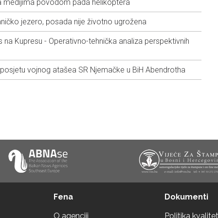
za medijima povodom pada helikoptera
ničko jezero, posada nije životno ugrožena
a Kupresu - Operativno-tehnička analiza perspektivnih
 posjetu vojnog atašea SR Njemačke u BiH Abendrotha
Fena
Dokumenti
O agenciji
Politika kvalite