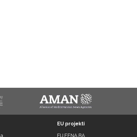
EU projekti
ta
EU.FENA.BA