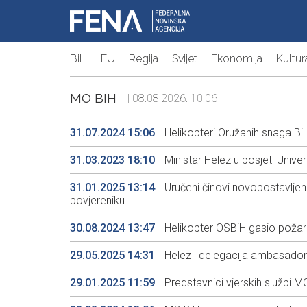
BiH
EU
Regija
Svijet
Ekonomija
Kultur
MO BIH
| 08.08.2026. 10:06 |
31.07.2024 15:06
Helikopteri Oružanih snaga BiH
31.03.2023 18:10
Ministar Helez u posjeti Unive
31.01.2025 13:14
Uručeni činovi novopostavlje
povjereniku
30.08.2024 13:47
Helikopter OSBiH gasio požar 
29.05.2025 14:31
Helez i delegacija ambasadora 
29.01.2025 11:59
Predstavnici vjerskih službi MO