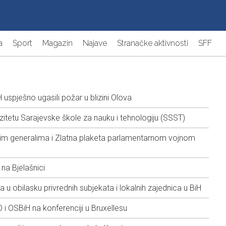
a
Sport
Magazin
Najave
Stranačke aktivnosti
SFF
 uspješno ugasili požar u blizini Olova
rzitetu Sarajevske škole za nauku i tehnologiju (SSST)
nim generalima i Zlatna plaketa parlamentarnom vojnom
na Bjelašnici
u obilasku privrednih subjekata i lokalnih zajednica u BiH
 i OSBiH na konferenciji u Bruxellesu