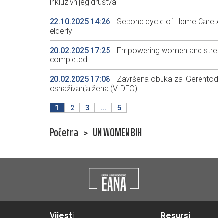
inkluzivnijeg društva
22.10.2025 14:26
Second cycle of Home Care 
elderly
20.02.2025 17:25
Empowering women and strengt
completed
20.02.2025 17:08
Završena obuka za 'Gerentod
osnaživanja žena (VIDEO)
1
2
3
...
5
Početna
>
UN WOMEN BIH
Vijesti
Resursi