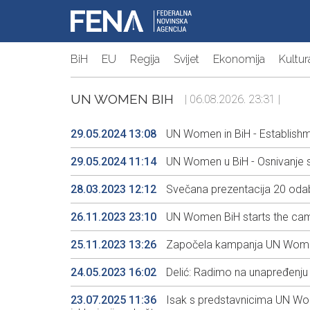
BiH
EU
Regija
Svijet
Ekonomija
Kultur
UN WOMEN BIH
| 06.08.2026. 23:31 |
29.05.2024 13:08
UN Women in BiH - Establishme
29.05.2024 11:14
UN Women u BiH - Osnivanje si
28.03.2023 12:12
Svečana prezentacija 20 odab
26.11.2023 23:10
UN Women BiH starts the camp
25.11.2023 13:26
Započela kampanja UN Women B
24.05.2023 16:02
Delić: Radimo na unapređenju
23.07.2025 11:36
Isak s predstavnicima UN Wome