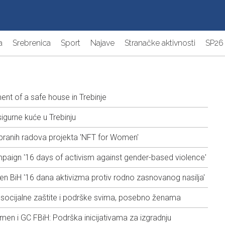
a
Srebrenica
Sport
Najave
Stranačke aktivnosti
SP26
nt of a safe house in Trebinje
gurne kuće u Trebinju
ranih radova projekta 'NFT for Women'
aign '16 days of activism against gender-based violence'
iH '16 dana aktivizma protiv rodno zasnovanog nasilja'
 socijalne zaštite i podrške svima, posebno ženama
n i GC FBiH: Podrška inicijativama za izgradnju