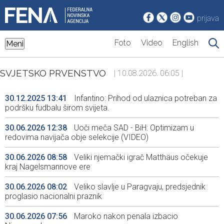
prijava
Foto
Video
English
Meni
SVJETSKO PRVENSTVO
| 10.08.2026. 06:05 |
30.12.2025 13:41
Infantino: Prihod od ulaznica potreban za
podršku fudbalu širom svijeta.
30.06.2026 12:38
Uoči meča SAD - BiH: Optimizam u
redovima navijača obje selekcije (VIDEO)
30.06.2026 08:58
Veliki njemački igrač Matthäus očekuje
kraj Nagelsmannove ere
30.06.2026 08:02
Veliko slavlje u Paragvaju, predsjednik
proglasio nacionalni praznik
30.06.2026 07:56
Maroko nakon penala izbacio