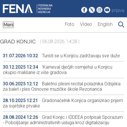
prijava
Foto
Video
English
Meni
GRAD KONJIC
| 06.08.2026. 14:28 |
31.07.2026 10:32
Turisti se u Konjicu zadržavaju sve duže
30.12.2025 12:34
'Karneval dječjih osmijeha' u Konjicu
okupio mališane iz više gradova
30.06.2025 12:12
Baletno plesni recital polaznika Odsjeka
za balet i ples Osnovne muzičke škole Rezonanca
28.10.2025 12:21
Gradonačelnik Konjica organizirao prijem
za svjetske prvake
28.08.2024 12:26
Grad Konjic i IDDEEA potpisali Sporazum
- Poboljšanje administrativnih usluga kroz digitalizaciju