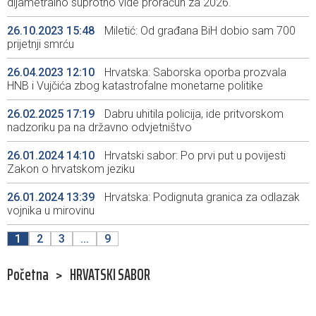
dijametralno suprotno vide proračun za 2026.
26.10.2023 15:48
Miletić: Od građana BiH dobio sam 700
prijetnji smrću
26.04.2023 12:10
Hrvatska: Saborska oporba prozvala
HNB i Vujčića zbog katastrofalne monetarne politike
26.02.2025 17:19
Dabru uhitila policija, ide pritvorskom
nadzoriku pa na državno odvjetništvo
26.01.2024 14:10
Hrvatski sabor: Po prvi put u povijesti
Zakon o hrvatskom jeziku
26.01.2024 13:39
Hrvatska: Podignuta granica za odlazak
vojnika u mirovinu
1
2
3
...
9
Početna
>
HRVATSKI SABOR