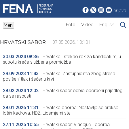
prijava
Foto
Video
English
Meni
HRVATSKI SABOR
| 07.08.2026. 10:10 |
30.03.2024 08:36
Hrvatska: Istekao rok za kandidature, u
subotu kreće službena promidžba
29.09.2023 11:43
Hrvatska: Zastupnicima zbog stresa
povišeni tlak i šećer u krvi
28.02.2024 12:02
Hrvatski sabor odbio oporbeni prijedlog
da se raspusti
28.01.2026 11:31
Hrvatska oporba: Nastavlja se praksa
loših kadrova; HDZ: Licemjerni ste
27.11.2025 10:55
Hrvatski sabor: Vladajući i oporba