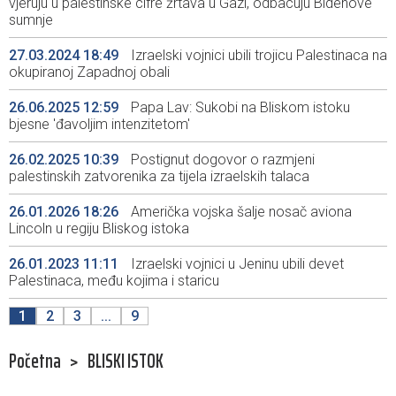
vjeruju u palestinske cifre žrtava u Gazi, odbacuju Bidenove
sumnje
27.03.2024 18:49
Izraelski vojnici ubili trojicu Palestinaca na
okupiranoj Zapadnoj obali
26.06.2025 12:59
Papa Lav: Sukobi na Bliskom istoku
bjesne 'đavoljim intenzitetom'
26.02.2025 10:39
Postignut dogovor o razmjeni
palestinskih zatvorenika za tijela izraelskih talaca
26.01.2026 18:26
Američka vojska šalje nosač aviona
Lincoln u regiju Bliskog istoka
26.01.2023 11:11
Izraelski vojnici u Jeninu ubili devet
Palestinaca, među kojima i staricu
1
2
3
...
9
Početna
>
BLISKI ISTOK