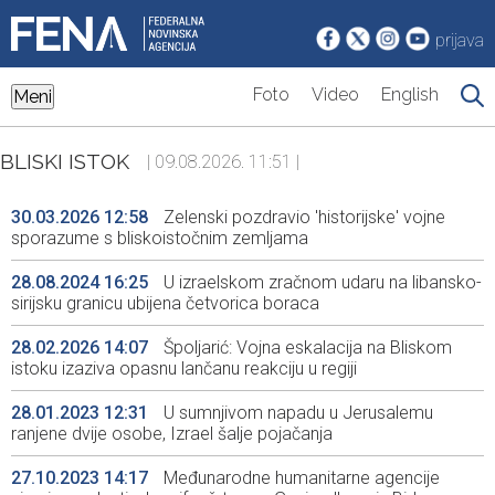
prijava
Foto
Video
English
Meni
BLISKI ISTOK
| 09.08.2026. 11:51 |
30.03.2026 12:58
Zelenski pozdravio 'historijske' vojne
sporazume s bliskoistočnim zemljama
28.08.2024 16:25
U izraelskom zračnom udaru na libansko-
sirijsku granicu ubijena četvorica boraca
28.02.2026 14:07
Špoljarić: Vojna eskalacija na Bliskom
istoku izaziva opasnu lančanu reakciju u regiji
28.01.2023 12:31
U sumnjivom napadu u Jerusalemu
ranjene dvije osobe, Izrael šalje pojačanja
27.10.2023 14:17
Međunarodne humanitarne agencije