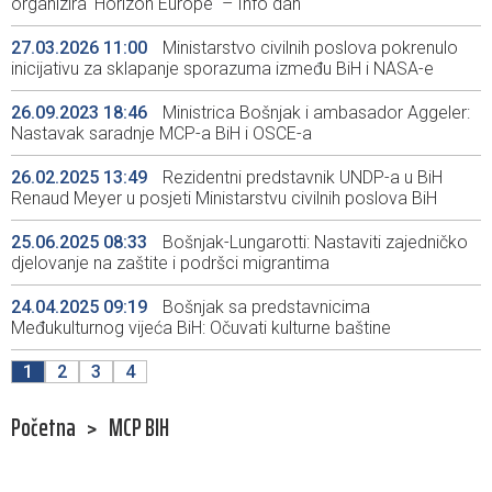
organizira 'Horizon Europe – Info dan'
27.03.2026 11:00
Ministarstvo civilnih poslova pokrenulo
inicijativu za sklapanje sporazuma između BiH i NASA-e
26.09.2023 18:46
Ministrica Bošnjak i ambasador Aggeler:
Nastavak saradnje MCP-a BiH i OSCE-a
26.02.2025 13:49
Rezidentni predstavnik UNDP-a u BiH
Renaud Meyer u posjeti Ministarstvu civilnih poslova BiH
25.06.2025 08:33
Bošnjak-Lungarotti: Nastaviti zajedničko
djelovanje na zaštite i podršci migrantima
24.04.2025 09:19
Bošnjak sa predstavnicima
Međukulturnog vijeća BiH: Očuvati kulturne baštine
1
2
3
4
Početna
>
MCP BIH