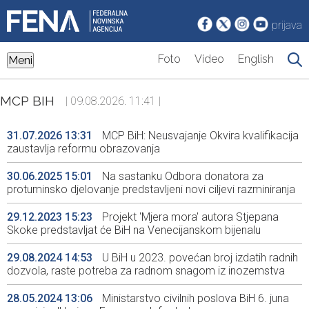
prijava
Foto
Video
English
Meni
MCP BIH
| 09.08.2026. 11:41 |
31.07.2026 13:31
MCP BiH: Neusvajanje Okvira kvalifikacija
zaustavlja reformu obrazovanja
30.06.2025 15:01
Na sastanku Odbora donatora za
protuminsko djelovanje predstavljeni novi ciljevi razminiranja
29.12.2023 15:23
Projekt 'Mjera mora' autora Stjepana
Skoke predstavljat će BiH na Venecijanskom bijenalu
29.08.2024 14:53
U BiH u 2023. povećan broj izdatih radnih
dozvola, raste potreba za radnom snagom iz inozemstva
28.05.2024 13:06
Ministarstvo civilnih poslova BiH 6. juna