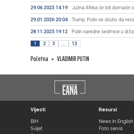
29.06.2023 14:19
Južna Afrika će biti domaćin 
29.01.2026 20:04
Trump: Putin se složio da ne
28.11.2025 19:12
Putin naredne sedmice u državn
1
2
3
...
13
Početna
>
VLADIMIR PUTIN
Vijesti
Resursi
BiH
News in English
Svijet
Foto servis