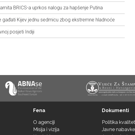
samita BRICS-a uprkos nalogu za hapšenje Putina
će gađati Kijev jednu sedmicu zbog ekstremne hladnoće
oj posjeti Indiji
Fena
Dokumenti
O agenciji
Politika kvalite
Misija i vizija
Javne nabavke