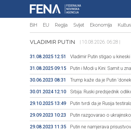
BiH
EU
Regija
Svijet
Ekonomija
Kultur
VLADIMIR PUTIN
| 10.08.2026. 06:28 |
31.08.2025 12:51
Vladimir Putin stigao u kineski
31.08.2025 09:15
Putin i Modi u Kini: Samit u z
30.06.2023 08:31
Trump kaže da je Putin 'don
30.01.2024 12:10
Srbija: Ruski predsjednik odli
29.10.2025 13:49
Putin tvrdi da je Rusija testi
29.09.2023 10:23
Putin razgovarao o ukrajin
29.08.2023 11:35
Putin ne namjerava prisustvov