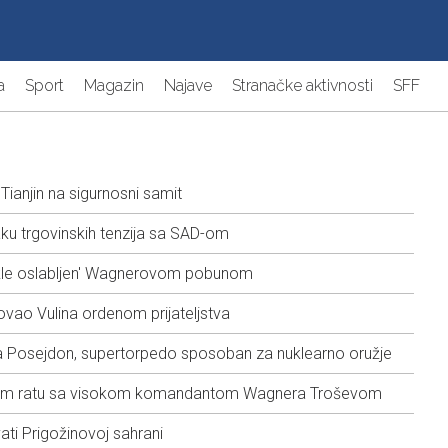
a
Sport
Magazin
Najave
Stranačke aktivnosti
SFF
 Tianjin na sigurnosni samit
naku trgovinskih tenzija sa SAD-om
ekle oslabljen' Wagnerovom pobunom
kovao Vulina ordenom prijateljstva
rala Posejdon, supertorpedo sposoban za nuklearno oružje
skom ratu sa visokom komandantom Wagnera Troševom
ati Prigožinovoj sahrani