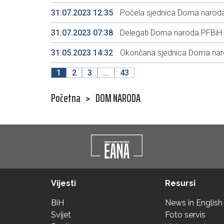
31.07.2023 12:35
Počela sjednica Doma naroda 
31.07.2023 07:38
Delegati Doma naroda PFBiH o
31.05.2023 14:32
Okončana sjednica Doma nar
1
2
3
...
43
Početna
>
DOM NARODA
Vijesti
Resursi
BiH
News in English
Svijet
Foto servis