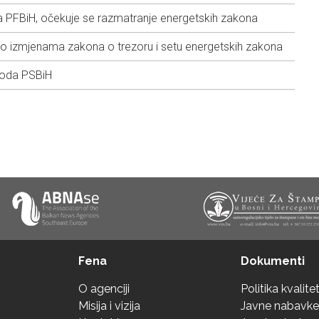
PFBiH, očekuje se razmatranje energetskih zakona
 izmjenama zakona o trezoru i setu energetskih zakona
oda PSBiH
Fena
Dokumenti
O agenciji
Politika kvalite
Misija i vizija
Javne nabavke