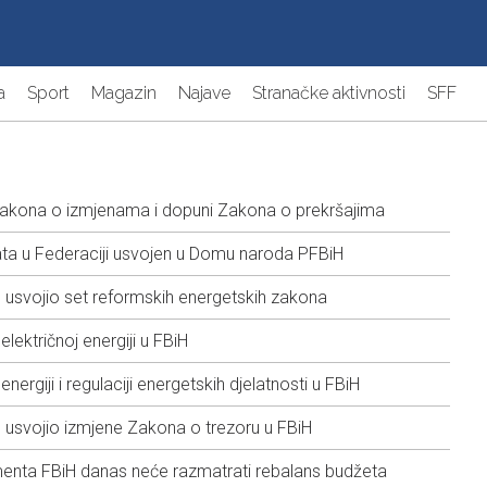
a
Sport
Magazin
Najave
Stranačke aktivnosti
SFF
kona o izmjenama i dopuni Zakona o prekršajima
 rata u Federaciji usvojen u Domu naroda PFBiH
svojio set reformskih energetskih zakona
ektričnoj energiji u FBiH
rgiji i regulaciji energetskih djelatnosti u FBiH
svojio izmjene Zakona o trezoru u FBiH
enta FBiH danas neće razmatrati rebalans budžeta