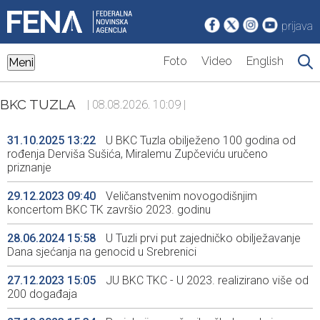
prijava
Foto
Video
English
Meni
BKC TUZLA
| 08.08.2026. 10:09 |
31.10.2025 13:22
U BKC Tuzla obilježeno 100 godina od
rođenja Derviša Sušića, Miralemu Zupčeviću uručeno
priznanje
29.12.2023 09:40
Veličanstvenim novogodišnjim
koncertom BKC TK završio 2023. godinu
28.06.2024 15:58
U Tuzli prvi put zajedničko obilježavanje
Dana sjećanja na genocid u Srebrenici
27.12.2023 15:05
JU BKC TKC - U 2023. realizirano više od
200 događaja