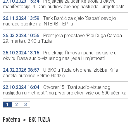
27.10.2023 15:34
Projekcije za učenike škola u okviru
manifestacije '4. Dani audio-vizuelnog naslijeđa i umjetnosti'
26.11.2024 13:59
Tarik Barčić za djelo 'Sabah' osvojio
nagradu publike na INTERBIFEP -u
26.03.2024 10:56
Premijera predstave 'Pipi Duga Čarapa'
29. marta u BKC-u Tuzla
25.10.2024 13:16
Projekcije filmova i panel diskusije u
okviru 'Dana audio-vizuelnog naslijeđa i umjetnosti'
24.02.2026 08:57
U BKC-u Tuzla otvorena izložba 'Krila
anđela' autorice Selme Hadžić
22.10.2024 16:04
Otvoreni 5. "Dani audio-vizuelnog
naslijeđa i umjetnosti", na prvoj projekciji više od 500 učenika
1
2
3
Početna
>
BKC TUZLA