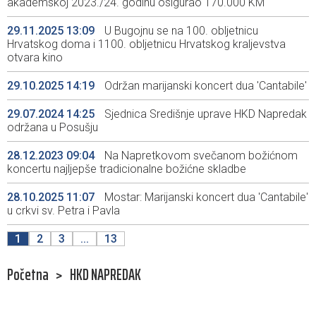
akademskoj 2023./24. godinu osigurao 170.000 KM
29.11.2025 13:09
U Bugojnu se na 100. obljetnicu
Hrvatskog doma i 1100. obljetnicu Hrvatskog kraljevstva
otvara kino
29.10.2025 14:19
Održan marijanski koncert dua 'Cantabile'
29.07.2024 14:25
Sjednica Središnje uprave HKD Napredak
održana u Posušju
28.12.2023 09:04
Na Napretkovom svečanom božićnom
koncertu najljepše tradicionalne božićne skladbe
28.10.2025 11:07
Mostar: Marijanski koncert dua 'Cantabile'
u crkvi sv. Petra i Pavla
1
2
3
...
13
Početna
>
HKD NAPREDAK