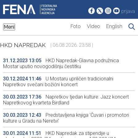
prijava
Foto
Video
English
Meni
HKD NAPREDAK
| 06.08.2026. 23:58 |
31.12.2023 13:05
HKD Napredak-Glavna podružnica
Mostar uputio novogodišnju čestitku
30.12.2024 11:46
U Mostaru upriličen tradicionalni
Napretkov svečani božićni koncert
30.03.2023 17:36
Napretkov tjedan kulture: Jazz koncert
Napretkovog kvarteta Birdland
30.03.2023 12:43
Predstavljena knjiga 'Čuvari i promotori
kulture u Gradu na Neretvi'
30.01.2024 11:51
HKD Napredak za stipendije u