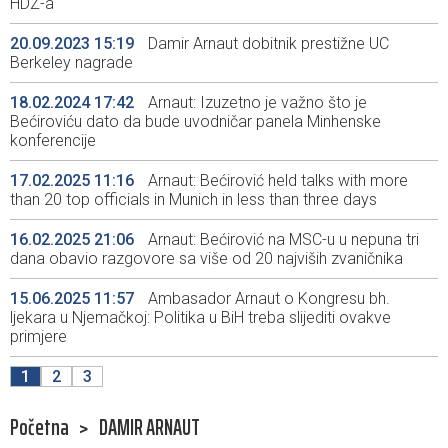
HDZ-a
20.09.2023 15:19
Damir Arnaut dobitnik prestižne UC
Berkeley nagrade
18.02.2024 17:42
Arnaut: Izuzetno je važno što je
Bećiroviću dato da bude uvodničar panela Minhenske
konferencije
17.02.2025 11:16
Arnaut: Bećirović held talks with more
than 20 top officials in Munich in less than three days
16.02.2025 21:06
Arnaut: Bećirović na MSC-u u nepuna tri
dana obavio razgovore sa više od 20 najviših zvaničnika
15.06.2025 11:57
Ambasador Arnaut o Kongresu bh.
ljekara u Njemačkoj: Politika u BiH treba slijediti ovakve
primjere
1
2
3
Početna
>
DAMIR ARNAUT