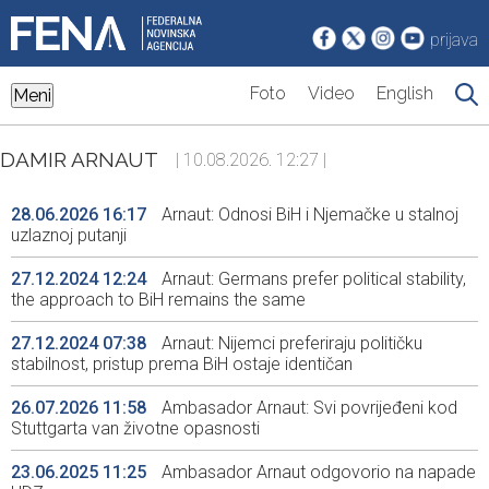
prijava
Foto
Video
English
Meni
DAMIR ARNAUT
| 10.08.2026. 12:27 |
28.06.2026 16:17
Arnaut: Odnosi BiH i Njemačke u stalnoj
uzlaznoj putanji
27.12.2024 12:24
Arnaut: Germans prefer political stability,
the approach to BiH remains the same
27.12.2024 07:38
Arnaut: Nijemci preferiraju političku
stabilnost, pristup prema BiH ostaje identičan
26.07.2026 11:58
Ambasador Arnaut: Svi povrijeđeni kod
Stuttgarta van životne opasnosti
23.06.2025 11:25
Ambasador Arnaut odgovorio na napade