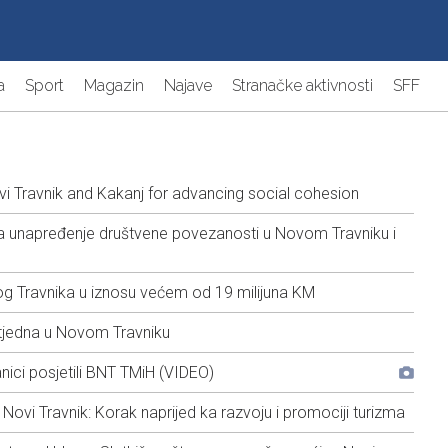
a
Sport
Magazin
Najave
Stranačke aktivnosti
SFF
Travnik and Kakanj for advancing social cohesion
ja unapređenje društvene povezanosti u Novom Travniku i
 Travnika u iznosu većem od 19 milijuna KM
 tjedna u Novom Travniku
anici posjetili BNT TMiH (VIDEO)
 Novi Travnik: Korak naprijed ka razvoju i promociji turizma