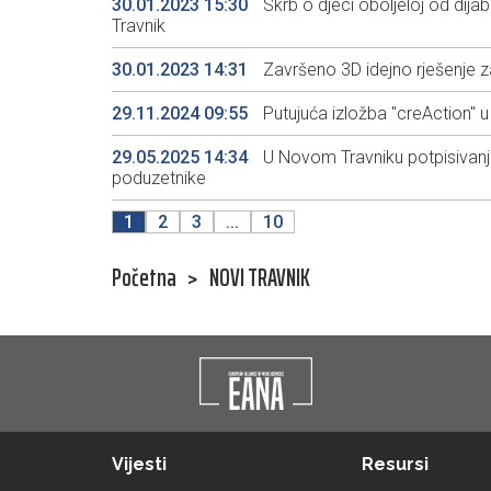
30.01.2023 15:30
Skrb o djeci oboljeloj od dija
Travnik
30.01.2023 14:31
Završeno 3D idejno rješenje z
29.11.2024 09:55
Putujuća izložba "creAction" 
29.05.2025 14:34
U Novom Travniku potpisivanj
poduzetnike
1
2
3
...
10
Početna
>
NOVI TRAVNIK
Vijesti
Resursi