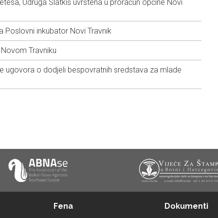
betesa, Udruga Slatkiš uvrštena u proračun općine Novi
a Poslovni inkubator Novi Travnik
u Novom Travniku
e ugovora o dodjeli bespovratnih sredstava za mlade
Fena
Dokumenti