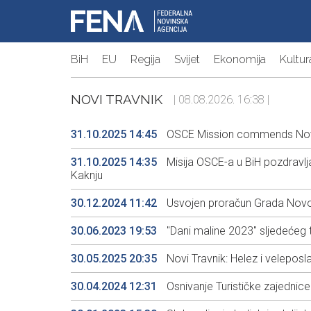
BiH
EU
Regija
Svijet
Ekonomija
Kultur
NOVI TRAVNIK
| 08.08.2026. 16:38 |
31.10.2025 14:45
OSCE Mission commends Novi 
31.10.2025 14:35
Misija OSCE-a u BiH pozdravl
Kaknju
30.12.2024 11:42
Usvojen proračun Grada Novog
30.06.2023 19:53
"Dani maline 2023" sljedećeg
30.05.2025 20:35
Novi Travnik: Helez i veleposl
30.04.2024 12:31
Osnivanje Turističke zajednice