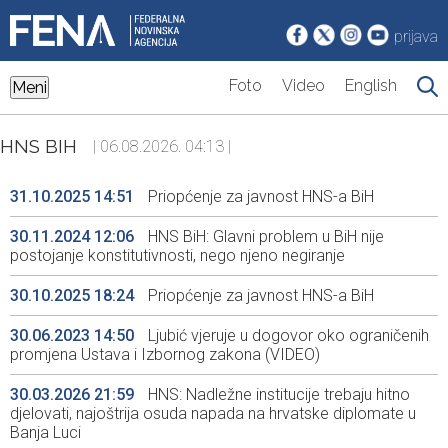
prijava
Foto
Video
English
Meni
HNS BIH
| 06.08.2026. 04:13 |
31.10.2025 14:51
Priopćenje za javnost HNS-a BiH
30.11.2024 12:06
HNS BiH: Glavni problem u BiH nije
postojanje konstitutivnosti, nego njeno negiranje
30.10.2025 18:24
Priopćenje za javnost HNS-a BiH
30.06.2023 14:50
Ljubić vjeruje u dogovor oko ograničenih
promjena Ustava i Izbornog zakona (VIDEO)
30.03.2026 21:59
HNS: Nadležne institucije trebaju hitno
djelovati, najoštrija osuda napada na hrvatske diplomate u
Banja Luci