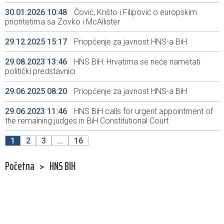
30.01.2026 10:48
Čović, Krišto i Filipović o europskim
prioritetima sa Zovko i McAllister
29.12.2025 15:17
Priopćenje za javnost HNS-a BiH
29.08.2023 13:46
HNS BiH: Hrvatima se neće nametati
politički predstavnici
29.06.2025 08:20
Priopćenje za javnost HNS-a BiH
29.06.2023 11:46
HNS BiH calls for urgent appointment of
the remaining judges in BiH Constitutional Court
1
2
3
...
16
Početna
>
HNS BIH