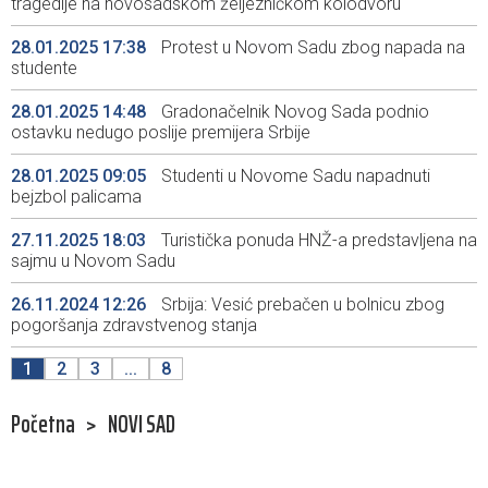
tragedije na novosadskom željezničkom kolodvoru
28.01.2025 17:38
Protest u Novom Sadu zbog napada na
studente
28.01.2025 14:48
Gradonačelnik Novog Sada podnio
ostavku nedugo poslije premijera Srbije
28.01.2025 09:05
Studenti u Novome Sadu napadnuti
bejzbol palicama
27.11.2025 18:03
Turistička ponuda HNŽ-a predstavljena na
sajmu u Novom Sadu
26.11.2024 12:26
Srbija: Vesić prebačen u bolnicu zbog
pogoršanja zdravstvenog stanja
1
2
3
...
8
Početna
>
NOVI SAD