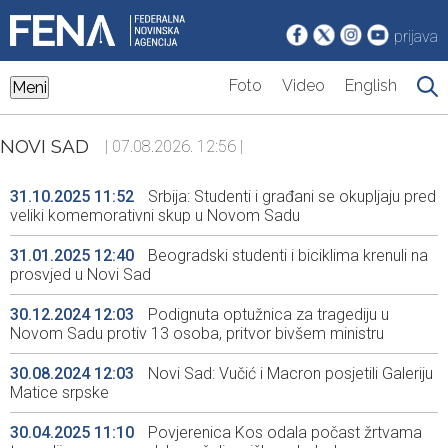
prijava
Foto
Video
English
Meni
NOVI SAD
| 07.08.2026. 12:56 |
31.10.2025 11:52
Srbija: Studenti i građani se okupljaju pred
veliki komemorativni skup u Novom Sadu
31.01.2025 12:40
Beogradski studenti i biciklima krenuli na
prosvjed u Novi Sad
30.12.2024 12:03
Podignuta optužnica za tragediju u
Novom Sadu protiv 13 osoba, pritvor bivšem ministru
30.08.2024 12:03
Novi Sad: Vučić i Macron posjetili Galeriju
Matice srpske
30.04.2025 11:10
Povjerenica Kos odala počast žrtvama