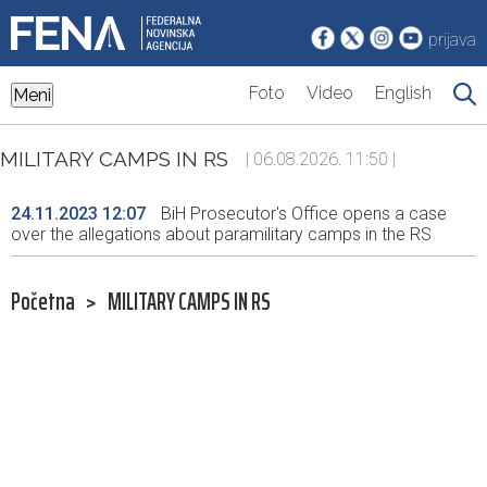
prijava
Foto
Video
English
Meni
MILITARY CAMPS IN RS
| 06.08.2026. 11:50 |
24.11.2023 12:07
BiH Prosecutor's Office opens a case
over the allegations about paramilitary camps in the RS
Početna
>
MILITARY CAMPS IN RS