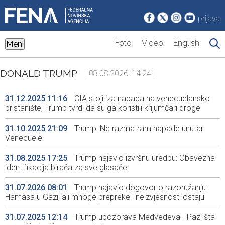
prijava
Foto
Video
English
Meni
DONALD TRUMP
| 08.08.2026. 14:24 |
31.12.2025 11:16
CIA stoji iza napada na venecuelansko
pristanište, Trump tvrdi da su ga koristili krijumčari droge
31.10.2025 21:09
Trump: Ne razmatram napade unutar
Venecuele
31.08.2025 17:25
Trump najavio izvršnu uredbu: Obavezna
identifikacija birača za sve glasače
31.07.2026 08:01
Trump najavio dogovor o razoružanju
Hamasa u Gazi, ali mnoge prepreke i neizvjesnosti ostaju
31.07.2025 12:14
Trump upozorava Medvedeva - Pazi šta