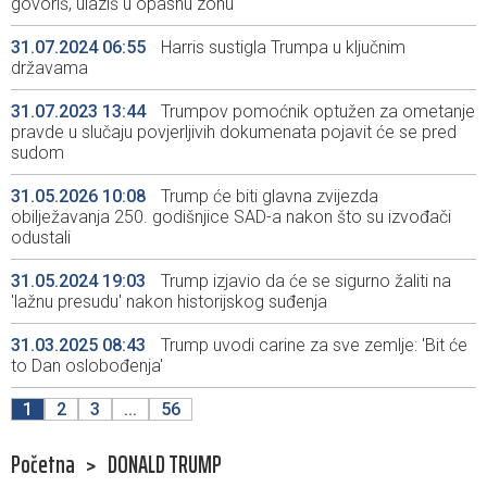
govoriš, ulaziš u opasnu zonu
31.07.2024 06:55
Harris sustigla Trumpa u ključnim
državama
31.07.2023 13:44
Trumpov pomoćnik optužen za ometanje
pravde u slučaju povjerljivih dokumenata pojavit će se pred
sudom
31.05.2026 10:08
Trump će biti glavna zvijezda
obilježavanja 250. godišnjice SAD-a nakon što su izvođači
odustali
31.05.2024 19:03
Trump izjavio da će se sigurno žaliti na
'lažnu presudu' nakon historijskog suđenja
31.03.2025 08:43
Trump uvodi carine za sve zemlje: 'Bit će
to Dan oslobođenja'
1
2
3
...
56
Početna
>
DONALD TRUMP