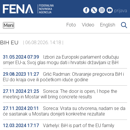
prijava
Foto
Video
English
Meni
BIH EU
| 06.08.2026. 14:18 |
31.05.2024 07:39
Izbori za Europski parlament odlučuju
smjer EU-a; Svoj glas mogu dati i hrvatski državljani iz BiH
29.08.2023 11:27
Grlić Radman: Otvaranje pregovora BiH i
EU do kraja ove ili početkom iduće godine
27.11.2024 21:25
Soreca: The door is open, I hope the
meeting in Mostar will bring concrete results
27.11.2024 20:11
Soreca: Vrata su otvorena, nadam se da
će sastanak u Mostaru donijeti konkretne rezultate
12.03.2024 17:17
Várhelyi: BiH is part of the EU family