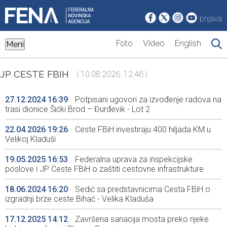
prijava
Foto
Video
English
Meni
JP CESTE FBIH
| 10.08.2026. 12:46 |
27.12.2024 16:39
Potpisani ugovori za izvođenje radova na
trasi dionice Šićki Brod – Đurđevik - Lot 2
22.04.2026 19:26
Ceste FBiH investiraju 400 hiljada KM u
Velikoj Kladuši
19.05.2025 16:53
Federalna uprava za inspekcijske
poslove i JP Ceste FBiH o zaštiti cestovne infrastrukture
18.06.2024 16:20
Sedić sa predstavnicima Cesta FBiH o
izgradnji brze ceste Bihać - Velika Kladuša
17.12.2025 14:12
Završena sanacija mosta preko rijeke