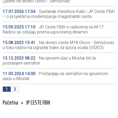
Ljubine na dionici Olovo - Semizovac
17.07.2026 17:04
Sastanak ministrice Katić i JP Ceste FBiH
– o projektima modernizacije magistralnih cesta
15.09.2025 17:10
JP Ceste FBiH o radovima na M-17:
Radovi se odvijaju prema ugovorenoj dinamici
15.08.2023 15:41
Na dionici ceste M18 Olovo - Semizovac
u toku radovi na izgradnji trake za spora vozila (VIDEO)
13.12.2023 08:22
Na sjeverni ulaz u Mostar bit će
postavljeni semafori
11.03.2024 14:00
Postavljaju se semafori na sjevernom
ulazu u Mostar
1
2
Početna
>
JP CESTE FBIH