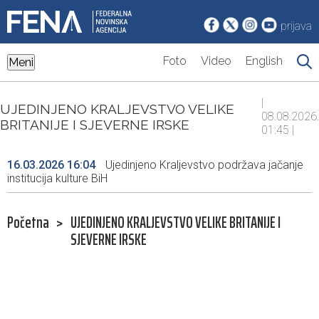
prijava
Foto
Video
English
Meni
|
UJEDINJENO KRALJEVSTVO VELIKE
08.08.2026.
BRITANIJE I SJEVERNE IRSKE
01:45 |
16.03.2026 16:04
Ujedinjeno Kraljevstvo podržava jačanje
institucija kulture BiH
Početna
>
UJEDINJENO KRALJEVSTVO VELIKE BRITANIJE I
SJEVERNE IRSKE