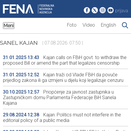
prijava
Foto
Video
English
Meni
SANEL KAJAN
| 07.08.2026. 07:50 |
31.01.2025 13:43
Kajan calls on FBiH govt. to withdraw the
proposed Bill or amend the part that legalizes censorship
31.01.2025 12:52
Kajan traži od Vlade FBiH da povuče
prijedlog zakona ili ga izmijeni u dijelu koji legalizuje cenzuru
30.10.2025 12:57
Priopćenje za javnost zastupnika u
Zastupničkom domu Parlamenta Federacije BiH Sanela
Kajana
29.08.2024 12:38
Kajan: Politics must not interfere in the
editorial policy of a public media