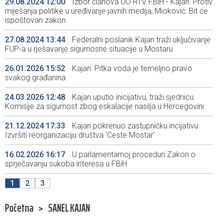
29.08.2024 12:00
Izbor članova UO RTV FBiH - Kajan: Protiv
miješanja politike u uređivanje javnih medija, Mioković: Bit će
ispoštovan zakon
27.08.2024 13:44
Federalni poslanik Kajan traži uključivanje
FUP-a u rješavanje sigurnosne situacije u Mostaru
26.01.2026 15:52
Kajan: Pitka voda je temeljno pravo
svakog građanina
24.03.2026 12:48
Kajan uputio inicijativu, traži sjednicu
Komisije za sigurnost zbog eskalacije nasilja u Hercegovini
21.12.2024 17:33
Kajan pokrenuo zastupničku incijativu:
Izvršiti reorganizaciju društva 'Ceste Mostar'
16.02.2026 16:17
U parlamentarnoj proceduri Zakon o
sprječavanju sukoba interesa u FBiH
1
2
3
Početna
>
SANEL KAJAN