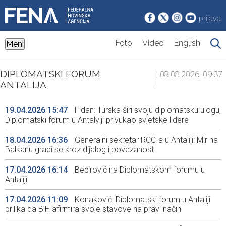
prijava
Foto
Video
English
Meni
DIPLOMATSKI FORUM
| 08.08.2026. 09:37
ANTALIJA
|
19.04.2026 15:47
Fidan: Turska širi svoju diplomatsku ulogu,
Diplomatski forum u Antalyiji privukao svjetske lidere
18.04.2026 16:36
Generalni sekretar RCC-a u Antaliji: Mir na
Balkanu gradi se kroz dijalog i povezanost
17.04.2026 16:14
Bećirović na Diplomatskom forumu u
Antaliji
17.04.2026 11:09
Konaković: Diplomatski forum u Antaliji
prilika da BiH afirmira svoje stavove na pravi način