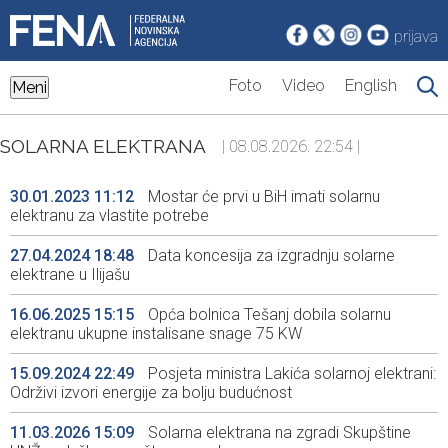
prijava
Foto
Video
English
Meni
SOLARNA ELEKTRANA
| 08.08.2026. 22:54 |
30.01.2023 11:12
Mostar će prvi u BiH imati solarnu
elektranu za vlastite potrebe
27.04.2024 18:48
Data koncesija za izgradnju solarne
elektrane u Ilijašu
16.06.2025 15:15
Opća bolnica Tešanj dobila solarnu
elektranu ukupne instalisane snage 75 KW
15.09.2024 22:49
Posjeta ministra Lakića solarnoj elektrani:
Održivi izvori energije za bolju budućnost
11.03.2026 15:09
Solarna elektrana na zgradi Skupštine