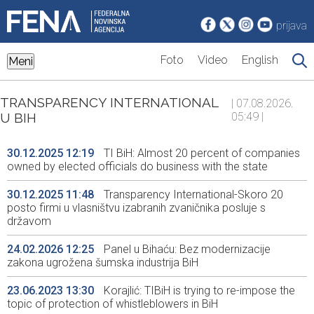
prijava
Foto
Video
English
Meni
TRANSPARENCY INTERNATIONAL
| 07.08.2026.
U BIH
05:49 |
30.12.2025 12:19
TI BiH: Almost 20 percent of companies
owned by elected officials do business with the state
30.12.2025 11:48
Transparency International-Skoro 20
posto firmi u vlasništvu izabranih zvaničnika posluje s
državom
24.02.2026 12:25
Panel u Bihaću: Bez modernizacije
zakona ugrožena šumska industrija BiH
23.06.2023 13:30
Korajlić: TIBiH is trying to re-impose the
topic of protection of whistleblowers in BiH