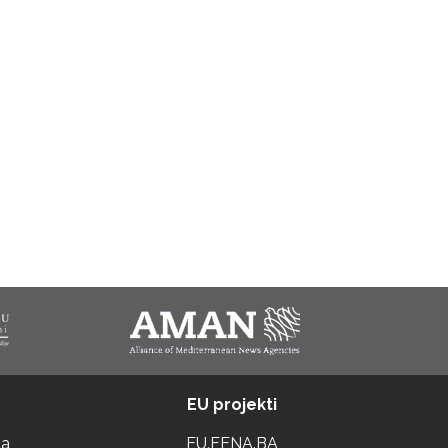
EU projekti
ta
EU.FENA.BA