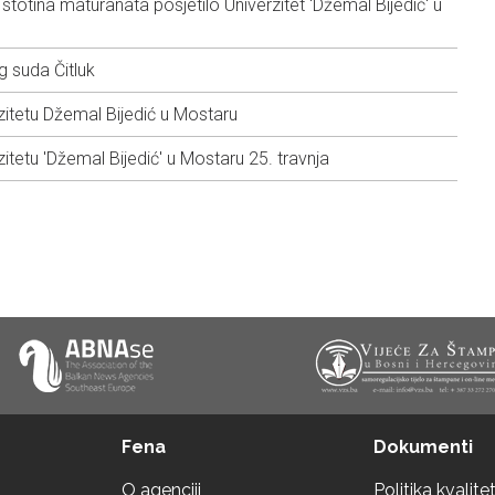
stotina maturanata posjetilo Univerzitet 'Džemal Bijedić' u
 suda Čitluk
zitetu Džemal Bijedić u Mostaru
itetu 'Džemal Bijedić' u Mostaru 25. travnja
Fena
Dokumenti
O agenciji
Politika kvalite