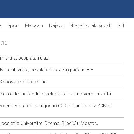
a
Sport
Magazin
Najave
Stranačke aktivnosti
SFF
:12 |
h vrata, besplatan ulaz
tvorenih vrata, besplatan ulaz za građane BiH
 Kosova kod Ustikoline
koliko stotina srednjoškolaca na Danu otvorenih vrata
tvorenih vrata danas ugostio 600 maturanata iz ZDK-a i
posjetilo Univerzitet 'Džemal Bijedić' u Mostaru