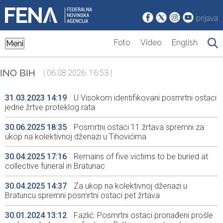
prijava
Foto
Video
English
Meni
INO BIH
| 06.08.2026. 16:53 |
31.03.2023 14:19
U Visokom identifikovani posmrtni ostaci
jedne žrtve proteklog rata
30.06.2025 18:35
Posmrtni ostaci 11 žrtava spremni za
ukop na kolektivnoj dženazi u Tihovićima
30.04.2025 17:16
Remains of five victims to be buried at
collective funeral in Bratunac
30.04.2025 14:37
Za ukop na kolektivnoj dženazi u
Bratuncu spremni posmrtni ostaci pet žrtava
30.01.2024 13:12
Fazlić: Posmrtni ostaci pronađeni prošle