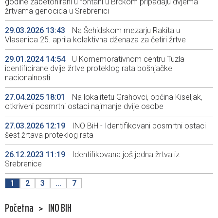
godine zabetonirani u fontani u Brčkom pripadaju dvjema
žrtvama genocida u Srebrenici
29.03.2026 13:43
Na Šehidskom mezarju Rakita u
Vlasenica 25. aprila kolektivna dženaza za četiri žrtve
29.01.2024 14:54
U Komemorativnom centru Tuzla
identificirane dvije žrtve proteklog rata bošnjačke
nacionalnosti
27.04.2025 18:01
Na lokalitetu Grahovci, općina Kiseljak,
otkriveni posmrtni ostaci najmanje dvije osobe
27.03.2026 12:19
INO BiH - Identifikovani posmrtni ostaci
šest žrtava proteklog rata
26.12.2023 11:19
Identifikovana još jedna žrtva iz
Srebrenice
1
2
3
...
7
Početna
>
INO BIH