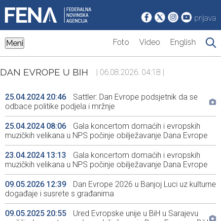
prijava
Foto
Video
English
Meni
DAN EVROPE U BIH
| 06.08.2026. 04:18 |
25.04.2024 20:46
Sattler: Dan Evrope podsjetnik da se
odbace politike podjela i mržnje
25.04.2024 08:06
Gala koncertom domaćih i evropskih
muzičkih velikana u NPS počinje obilježavanje Dana Evrope
23.04.2024 13:13
Gala koncertom domaćih i evropskih
muzičkih velikana u NPS počinje obilježavanje Dana Evrope
09.05.2026 12:39
Dan Evrope 2026 u Banjoj Luci uz kulturne
događaje i susrete s građanima
09.05.2025 20:55
Ured Evropske unije u BiH u Sarajevu