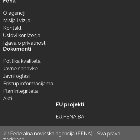
Fena
O agenciji
Misija i vizija
Kontakt
Uslovi korištenja
Izjava o privatnosti
Dokumenti
Politika kvaliteta
Javne nabavke
Javni oglasi
Pristup informacijama
Plan integriteta
Akti
EU projekti
EU.FENA.BA
JU Federalna novinska agencija (FENA) - Sva prava
zadržana