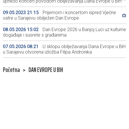
upriličio koncert povodom obilježavanja Dana Evrope u BiH
09.05.2023 21:15
Prijemom i koncertom ispred Vječne
vatre u Sarajevu obilježen Dan Evrope
08.05.2026 15:02
Dan Evrope 2026 u Banjoj Luci uz kulturne
događaje i susrete s građanima
07.05.2026 08:21
U sklopu obilježavanja Dana Evrope u BiH
u Sarajevu otvorena izložba Filipa Andronika
Početna
>
DAN EVROPE U BIH