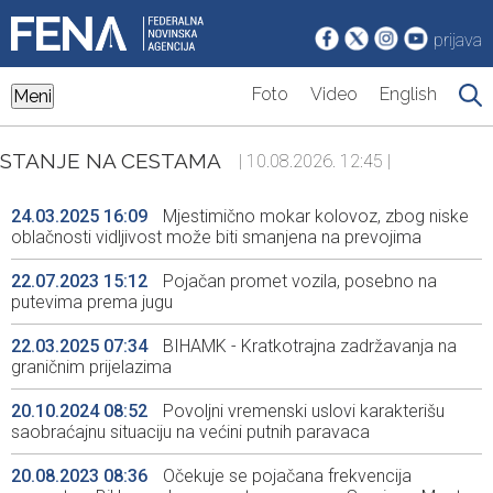
prijava
Foto
Video
English
Meni
STANJE NA CESTAMA
| 10.08.2026. 12:45 |
24.03.2025 16:09
Mjestimično mokar kolovoz, zbog niske
oblačnosti vidljivost može biti smanjena na prevojima
22.07.2023 15:12
Pojačan promet vozila, posebno na
putevima prema jugu
22.03.2025 07:34
BIHAMK - Kratkotrajna zadržavanja na
graničnim prijelazima
20.10.2024 08:52
Povoljni vremenski uslovi karakterišu
saobraćajnu situaciju na većini putnih paravaca
20.08.2023 08:36
Očekuje se pojačana frekvencija