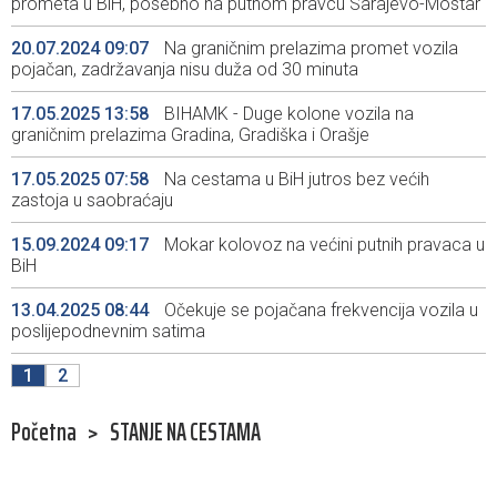
prometa u BiH, posebno na putnom pravcu Sarajevo-Mostar
20.07.2024 09:07
Na graničnim prelazima promet vozila
pojačan, zadržavanja nisu duža od 30 minuta
17.05.2025 13:58
BIHAMK - Duge kolone vozila na
graničnim prelazima Gradina, Gradiška i Orašje
17.05.2025 07:58
Na cestama u BiH jutros bez većih
zastoja u saobraćaju
15.09.2024 09:17
Mokar kolovoz na većini putnih pravaca u
BiH
13.04.2025 08:44
Očekuje se pojačana frekvencija vozila u
poslijepodnevnim satima
1
2
Početna
>
STANJE NA CESTAMA