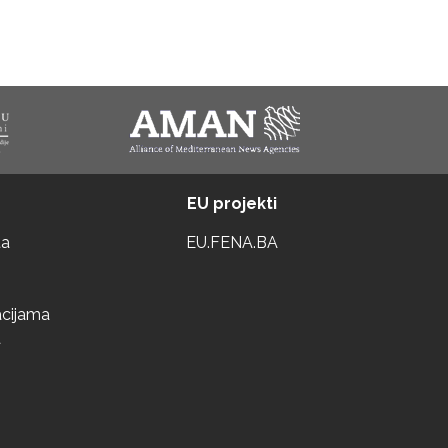
EU projekti
ta
EU.FENA.BA
acijama
a