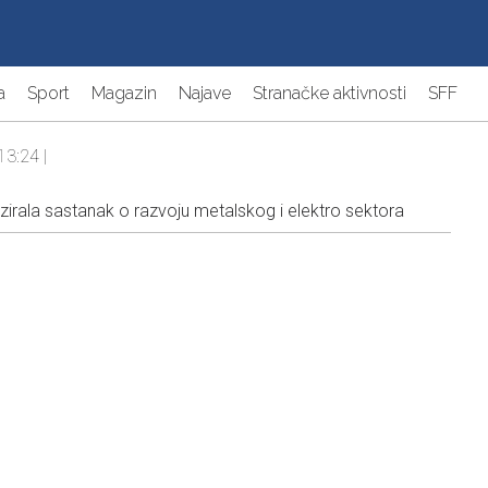
a
Sport
Magazin
Najave
Stranačke aktivnosti
SFF
13:24 |
rala sastanak o razvoju metalskog i elektro sektora