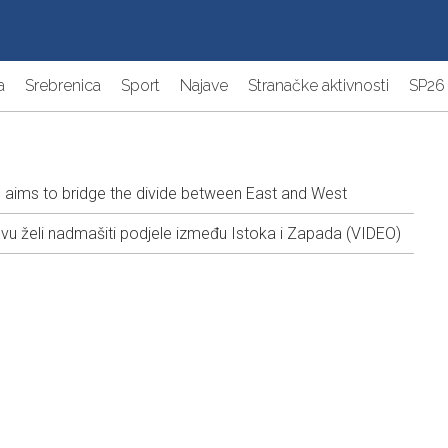
a
Srebrenica
Sport
Najave
Stranačke aktivnosti
SP26
 aims to bridge the divide between East and West
evu želi nadmašiti podjele između Istoka i Zapada (VIDEO)