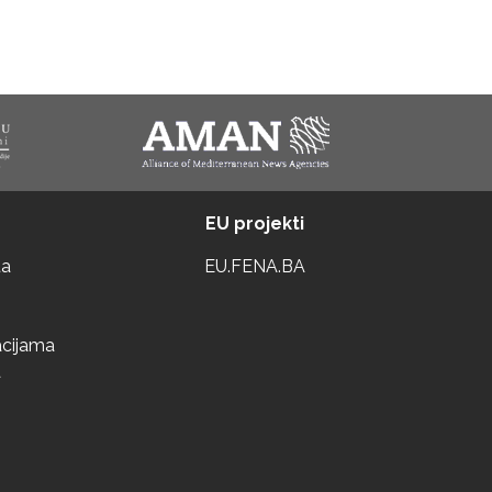
EU projekti
ta
EU.FENA.BA
acijama
a