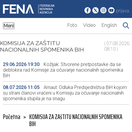
prijava
Foto
Video
English
Meni
KOMISIJA ZA ZAŠTITU
| 07.08.2026.
NACIONALNIH SPOMENIKA BIH
08:10 |
29.06.2026 19:30
Kožljak: Stvorene pretpostavke da se
deblokira rad Komisije za očuvanje nacionalnih spomenika
BiH
08.07.2026 11:05
Arnaut: Odluka Predsjedništva BiH kojom
su strani članovi vraćeni u Komisiju za očuvanje nacionalnih
spomenika stupila je na snagu
Početna
>
KOMISIJA ZA ZAšTITU NACIONALNIH SPOMENIKA
BIH