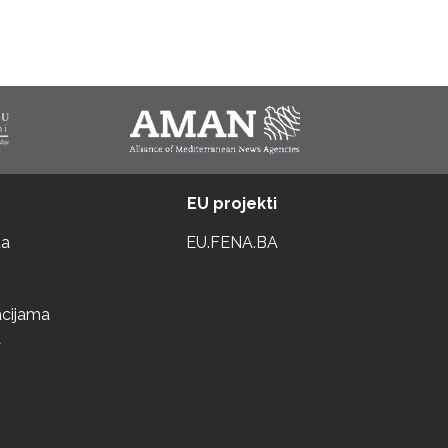
EU projekti
ta
EU.FENA.BA
acijama
a