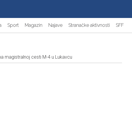
a
Sport
Magazin
Najave
Stranačke aktivnosti
SFF
 magistralnoj cesti M-4 u Lukavcu