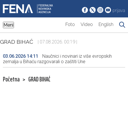
prijava
Foto
Video
English
Meni
GRAD BIHAĆ
| 07.08.2026. 00:19 |
03.06.2026 14:11
Naučnici i novinari iz više evropskih
zemalja u Bihaću razgovarali o zaštiti Une
Početna
>
GRAD BIHAĆ