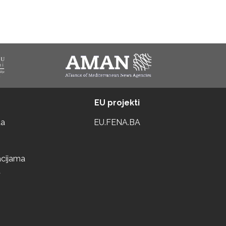
EU projekti
ta
EU.FENA.BA
acijama
a