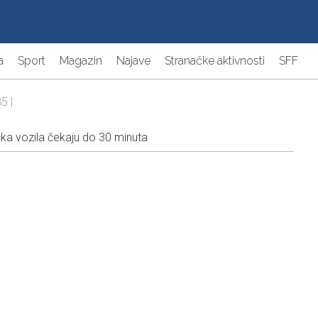
a
Sport
Magazin
Najave
Stranačke aktivnosti
SFF
5 |
ka vozila čekaju do 30 minuta