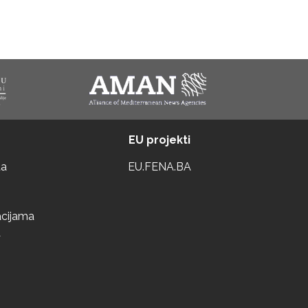
EU projekti
ta
EU.FENA.BA
acijama
a