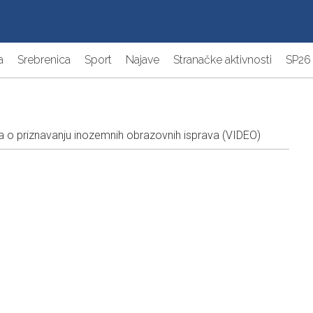
a
Srebrenica
Sport
Najave
Stranačke aktivnosti
SP26
a o priznavanju inozemnih obrazovnih isprava (VIDEO)