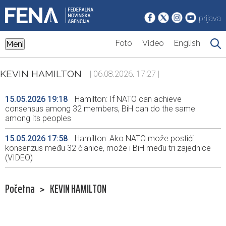
prijava
Foto
Video
English
Meni
KEVIN HAMILTON
| 06.08.2026. 17:27 |
15.05.2026 19:18
Hamilton: If NATO can achieve
consensus among 32 members, BiH can do the same
among its peoples
15.05.2026 17:58
Hamilton: Ako NATO može postići
konsenzus među 32 članice, može i BiH među tri zajednice
(VIDEO)
Početna
>
KEVIN HAMILTON