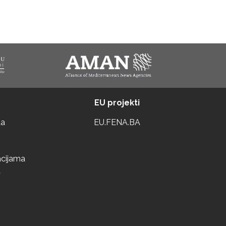
EU projekti
ta
EU.FENA.BA
acijama
a