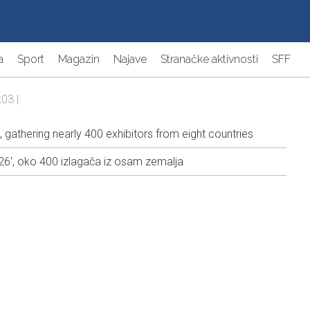
a
Sport
Magazin
Najave
Stranačke aktivnosti
SFF
:03 |
athering nearly 400 exhibitors from eight countries
6', oko 400 izlagača iz osam zemalja