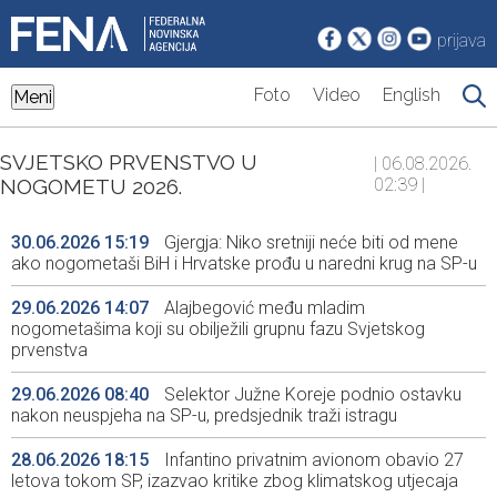
prijava
Foto
Video
English
Meni
SVJETSKO PRVENSTVO U
| 06.08.2026.
NOGOMETU 2026.
02:39 |
30.06.2026 15:19
Gjergja: Niko sretniji neće biti od mene
ako nogometaši BiH i Hrvatske prođu u naredni krug na SP-u
29.06.2026 14:07
Alajbegović među mladim
nogometašima koji su obilježili grupnu fazu Svjetskog
prvenstva
29.06.2026 08:40
Selektor Južne Koreje podnio ostavku
nakon neuspjeha na SP-u, predsjednik traži istragu
28.06.2026 18:15
Infantino privatnim avionom obavio 27
letova tokom SP, izazvao kritike zbog klimatskog utjecaja