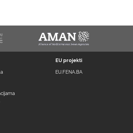
EU projekti
ta
EU.FENA.BA
acijama
a