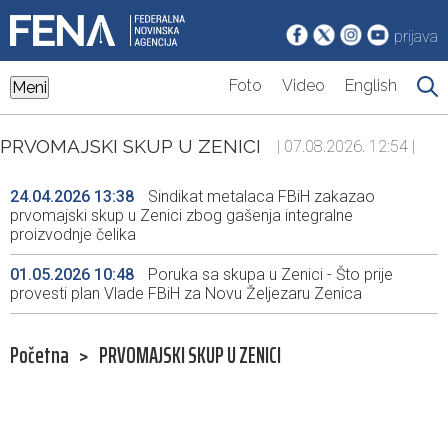
prijava
Foto
Video
English
Meni
PRVOMAJSKI SKUP U ZENICI
| 07.08.2026. 12:54 |
24.04.2026 13:38
Sindikat metalaca FBiH zakazao
prvomajski skup u Zenici zbog gašenja integralne
proizvodnje čelika
01.05.2026 10:48
Poruka sa skupa u Zenici - Što prije
provesti plan Vlade FBiH za Novu Željezaru Zenica
Početna
>
PRVOMAJSKI SKUP U ZENICI