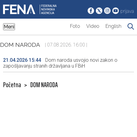
prijava
Foto
Video
English
Meni
DOM NARODA
| 07.08.2026. 16:00 |
21.04.2026 15:44
Dom naroda usvojio novi zakon o
zapošljavanju stranih državljana u FBiH
Početna
>
DOM NARODA