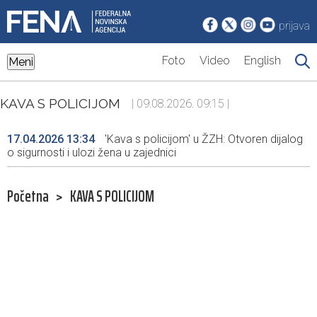
prijava
Foto
Video
English
Meni
KAVA S POLICIJOM
| 09.08.2026. 09:15 |
17.04.2026 13:34
'Kava s policijom' u ŽZH: Otvoren dijalog
o sigurnosti i ulozi žena u zajednici
Početna
>
KAVA S POLICIJOM