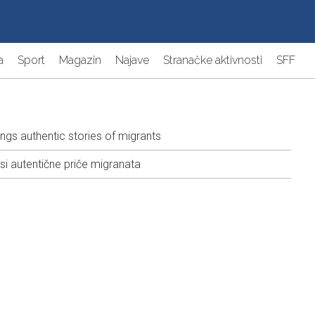
a
Sport
Magazin
Najave
Stranačke aktivnosti
SFF
ngs authentic stories of migrants
i autentične priče migranata