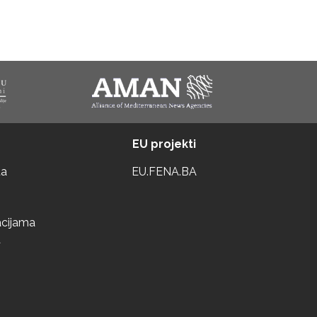
EU projekti
ta
EU.FENA.BA
acijama
a